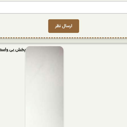
پخش بی واسطه ش