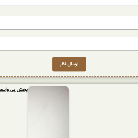
پخش بی واسطه ش