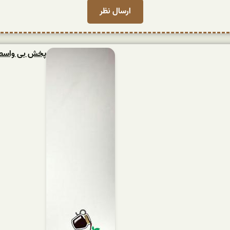
پخش بی واسطه ش