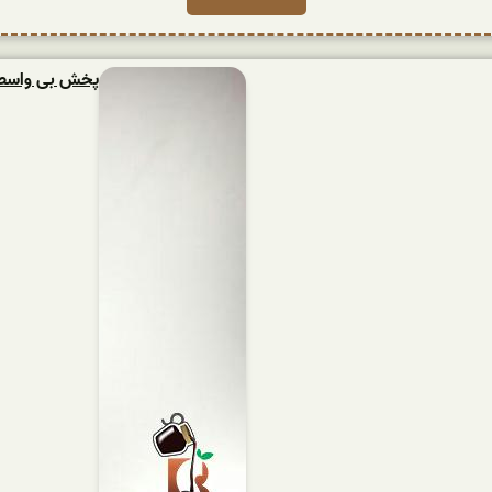
پخش بی واسطه ش