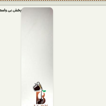
پخش بی واسطه ش